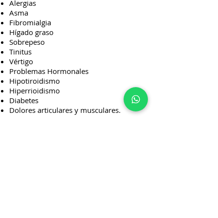
Alergias
Asma
Fibromialgia
Hígado graso
Sobrepeso
Tinitus
Vértigo
Problemas Hormonales
Hipotiroidismo
Hiperrioidismo
Diabetes
Dolores articulares y musculares.
Esta especialidad se realiza a cargo de la
Dra. Jacqueline Koch (previa cita.)
Reserva tu cita